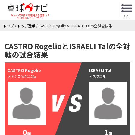
みんなの評価で最適用具を選ぼう！
MENU
NO.1卓球レビューサイト
トップ
/
トップ選手
/
CASTRO Rogelio VS ISRAELI Talの全試合結果
CASTRO RogelioとISRAELI Talの全対
戦の試合結果
CASTRO Rogelio
ISRAELI Tal
メキシコ WR.112位
イスラエル
0
1
勝
勝