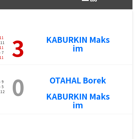
3
KABURKIN Maks
11
 11
im
11
- 7
11
0
OTAHAL Borek
- 9
- 5
 12
KABURKIN Maks
im