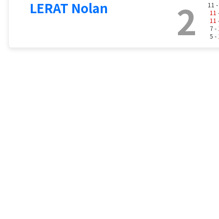
2
LERAT Nolan
11 
11
11
7 -
5 -