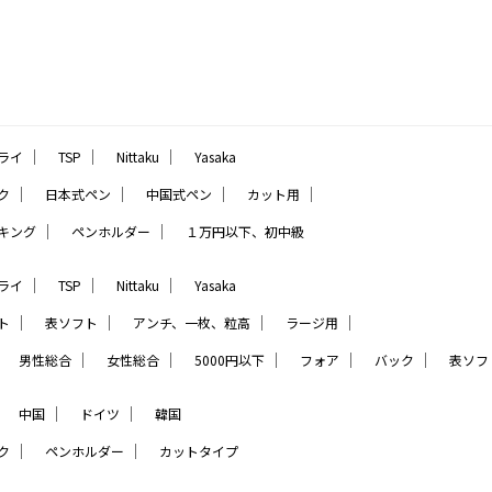
｜
｜
｜
ライ
TSP
Nittaku
Yasaka
｜
｜
｜
｜
ク
日本式ペン
中国式ペン
カット用
｜
｜
キング
ペンホルダー
１万円以下、初中級
｜
｜
｜
ライ
TSP
Nittaku
Yasaka
｜
｜
｜
｜
ト
表ソフト
アンチ、一枚、粒高
ラージ用
｜
｜
｜
｜
｜
｜
男性総合
女性総合
5000円以下
フォア
バック
表ソフ
｜
｜
｜
中国
ドイツ
韓国
｜
｜
ク
ペンホルダー
カットタイプ