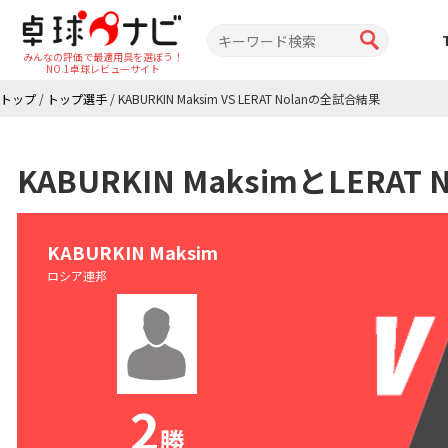
みんなの評価で最適用具を選ぼう！
NO.1卓球レビューサイト
トップ
/
トップ選手
/
KABURKIN Maksim VS LERAT Nolanの全試合結果
KABURKIN MaksimとLERA
KABURKIN Maksim
ロシア連邦
2
勝