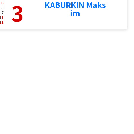
3
KABURKIN Maks
-
13
- 8
im
- 7
11
11