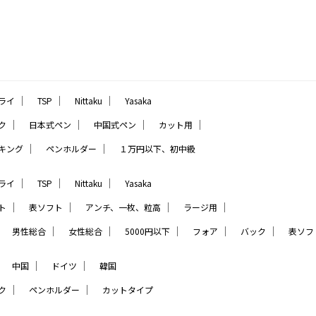
｜
｜
｜
ライ
TSP
Nittaku
Yasaka
｜
｜
｜
｜
ク
日本式ペン
中国式ペン
カット用
｜
｜
キング
ペンホルダー
１万円以下、初中級
｜
｜
｜
ライ
TSP
Nittaku
Yasaka
｜
｜
｜
｜
ト
表ソフト
アンチ、一枚、粒高
ラージ用
｜
｜
｜
｜
｜
｜
男性総合
女性総合
5000円以下
フォア
バック
表ソフ
｜
｜
｜
中国
ドイツ
韓国
｜
｜
ク
ペンホルダー
カットタイプ