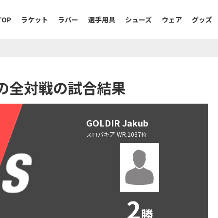
TOP
ラケット
ラバー
選手用具
シューズ
ウェア
グッズ
akubの全対戦の試合結果
GOLDIR Jakub
スロバキア WR.1037位
2
勝