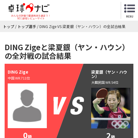
みんなの評価で最適用具を選ぼう！
MENU
NO.1卓球レビューサイト
トップ
/
トップ選手
/
DING Zige VS 梁夏銀（ヤン・ハウン）の全試合結果
DING Zigeと梁夏銀（ヤン・ハウン）
の全対戦の試合結果
DING Zige
梁夏銀（ヤン・ハウ
ン）
中国 WR.711位
大韓民国 WR.54位
0
2
勝
勝