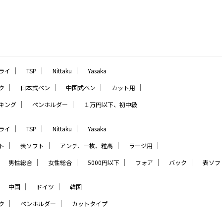
｜
｜
｜
ライ
TSP
Nittaku
Yasaka
｜
｜
｜
｜
ク
日本式ペン
中国式ペン
カット用
｜
｜
キング
ペンホルダー
１万円以下、初中級
｜
｜
｜
ライ
TSP
Nittaku
Yasaka
｜
｜
｜
｜
ト
表ソフト
アンチ、一枚、粒高
ラージ用
｜
｜
｜
｜
｜
｜
男性総合
女性総合
5000円以下
フォア
バック
表ソフ
｜
｜
｜
中国
ドイツ
韓国
｜
｜
ク
ペンホルダー
カットタイプ