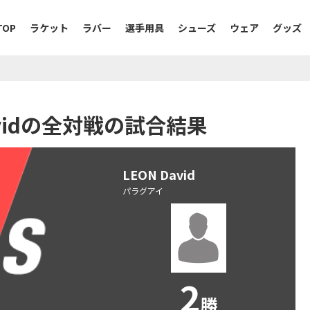
TOP
ラケット
ラバー
選手用具
シューズ
ウェア
グッズ
Davidの全対戦の試合結果
LEON David
パラグアイ
2
勝