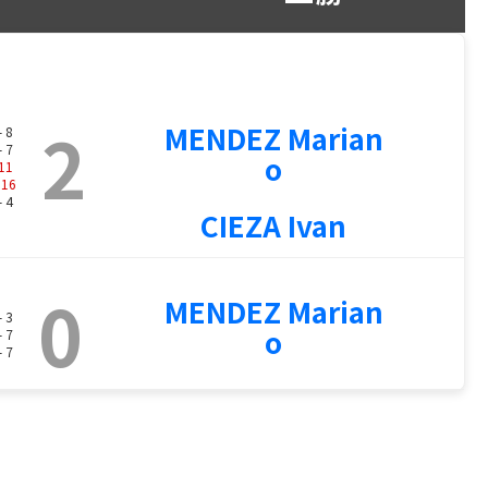
2
MENDEZ Marian
- 8
- 7
o
11
-
16
- 4
CIEZA Ivan
0
MENDEZ Marian
- 3
o
- 7
- 7