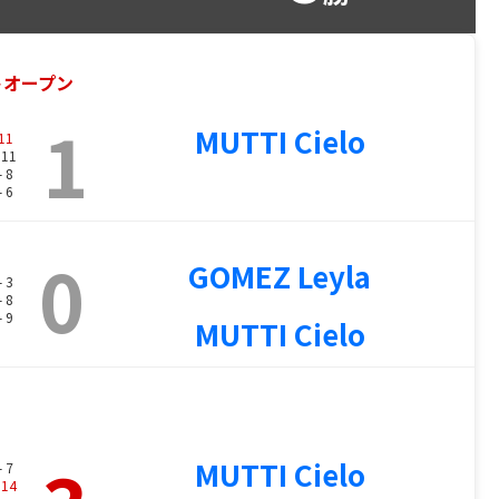
トオープン
1
MUTTI Cielo
11
 11
- 8
- 6
0
GOMEZ Leyla
- 3
- 8
- 9
MUTTI Cielo
MUTTI Cielo
- 7
-
14