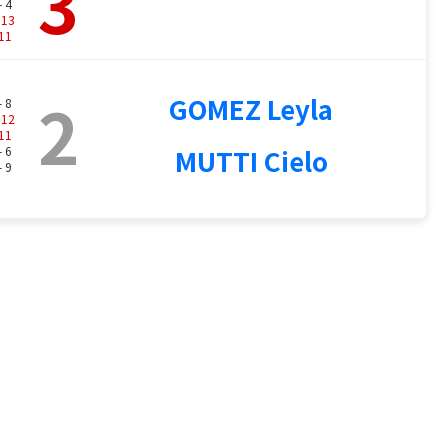
3
- 4
-
13
11
2
GOMEZ Leyla
- 8
-
12
11
- 6
MUTTI Cielo
- 9