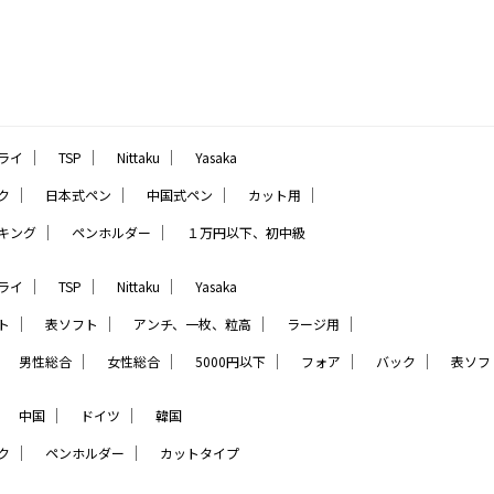
｜
｜
｜
ライ
TSP
Nittaku
Yasaka
｜
｜
｜
｜
ク
日本式ペン
中国式ペン
カット用
｜
｜
キング
ペンホルダー
１万円以下、初中級
｜
｜
｜
ライ
TSP
Nittaku
Yasaka
｜
｜
｜
｜
ト
表ソフト
アンチ、一枚、粒高
ラージ用
｜
｜
｜
｜
｜
｜
男性総合
女性総合
5000円以下
フォア
バック
表ソフ
｜
｜
｜
中国
ドイツ
韓国
｜
｜
ク
ペンホルダー
カットタイプ