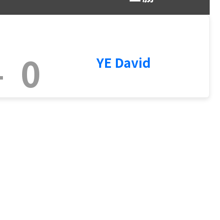
-
0
YE David