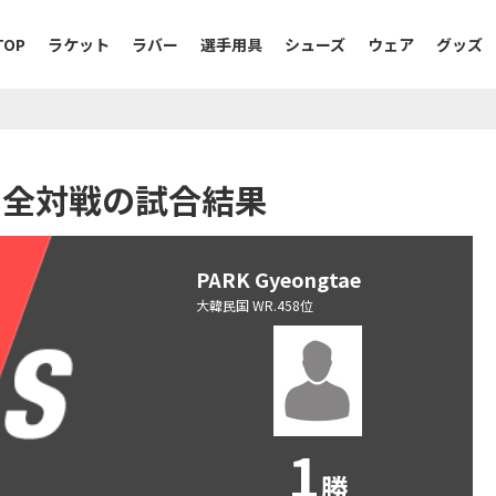
TOP
ラケット
ラバー
選手用具
シューズ
ウェア
グッズ
taeの全対戦の試合結果
PARK Gyeongtae
大韓民国 WR.458位
1
勝