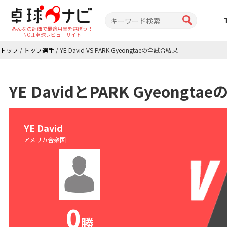
みんなの評価で最適用具を選ぼう！
NO.1卓球レビューサイト
トップ
/
トップ選手
/
YE David VS PARK Gyeongtaeの全試合結果
YE DavidとPARK Gyeong
YE David
アメリカ合衆国
0
勝