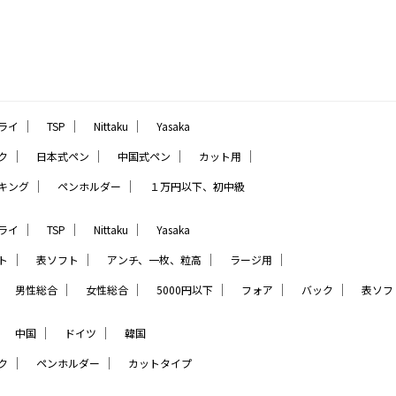
｜
｜
｜
ライ
TSP
Nittaku
Yasaka
｜
｜
｜
｜
ク
日本式ペン
中国式ペン
カット用
｜
｜
キング
ペンホルダー
１万円以下、初中級
｜
｜
｜
ライ
TSP
Nittaku
Yasaka
｜
｜
｜
｜
ト
表ソフト
アンチ、一枚、粒高
ラージ用
｜
｜
｜
｜
｜
｜
男性総合
女性総合
5000円以下
フォア
バック
表ソフ
｜
｜
｜
中国
ドイツ
韓国
｜
｜
ク
ペンホルダー
カットタイプ