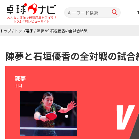
みんなの評価で最適用具を選ぼう！
NO.1卓球レビューサイト
トップ
/
トップ選手
/
陳夢 VS 石垣優香の全試合結果
陳夢と石垣優香の全対戦の試合
陳夢
中国