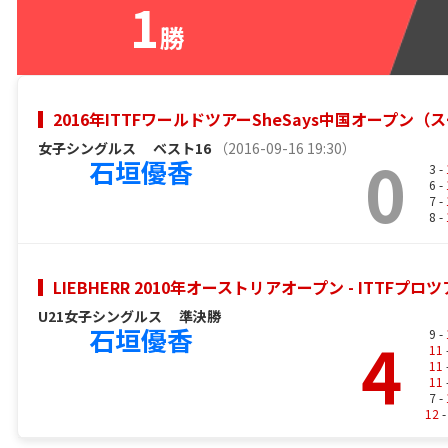
1
勝
2016年ITTFワールドツアーSheSays中国オープン（
女子シングルス
ベスト16
（2016-09-16 19:30）
0
石垣優香
3 -
6 -
7 -
8 -
LIEBHERR 2010年オーストリアオープン - ITTFプロ
U21女子シングルス
準決勝
石垣優香
4
9 -
11
11
11
7 -
12
-