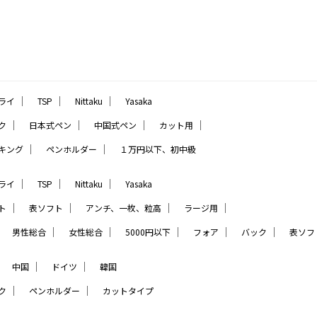
｜
｜
｜
ライ
TSP
Nittaku
Yasaka
｜
｜
｜
｜
ク
日本式ペン
中国式ペン
カット用
｜
｜
キング
ペンホルダー
１万円以下、初中級
｜
｜
｜
ライ
TSP
Nittaku
Yasaka
｜
｜
｜
｜
ト
表ソフト
アンチ、一枚、粒高
ラージ用
｜
｜
｜
｜
｜
｜
男性総合
女性総合
5000円以下
フォア
バック
表ソフ
｜
｜
｜
中国
ドイツ
韓国
｜
｜
ク
ペンホルダー
カットタイプ