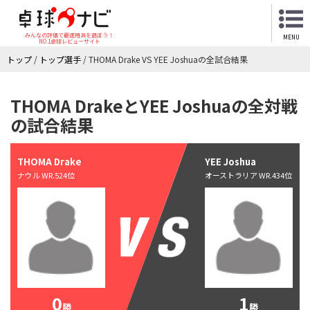
みんなの評価で最適用具を選ぼう！
MENU
NO.1卓球レビューサイト
トップ
/
トップ選手
/
THOMA Drake VS YEE Joshuaの全試合結果
THOMA DrakeとYEE Joshuaの全対戦
の試合結果
THOMA Drake
YEE Joshua
ナウル WR.524位
オーストラリア WR.434位
0
1
勝
勝