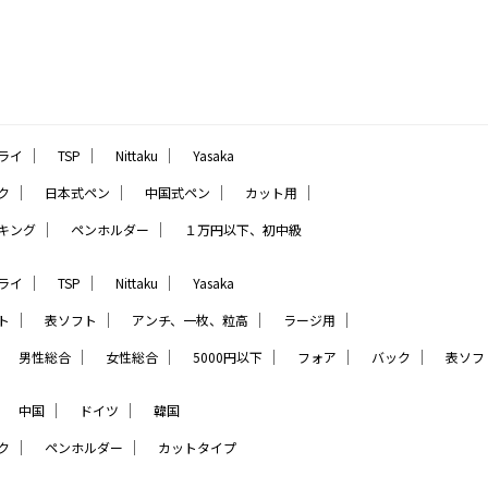
｜
｜
｜
ライ
TSP
Nittaku
Yasaka
｜
｜
｜
｜
ク
日本式ペン
中国式ペン
カット用
｜
｜
キング
ペンホルダー
１万円以下、初中級
｜
｜
｜
ライ
TSP
Nittaku
Yasaka
｜
｜
｜
｜
ト
表ソフト
アンチ、一枚、粒高
ラージ用
｜
｜
｜
｜
｜
｜
男性総合
女性総合
5000円以下
フォア
バック
表ソフ
｜
｜
｜
中国
ドイツ
韓国
｜
｜
ク
ペンホルダー
カットタイプ