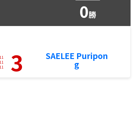
0
勝
3
SAELEE Puripon
11
g
11
11