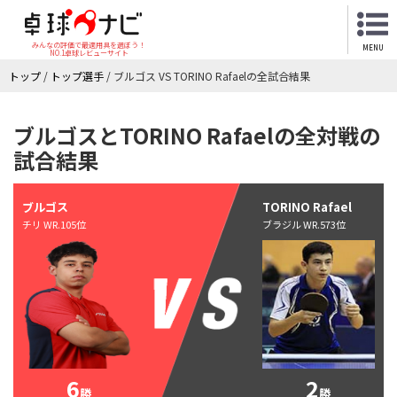
みんなの評価で最適用具を選ぼう！
MENU
NO.1卓球レビューサイト
トップ
/
トップ選手
/
ブルゴス VS TORINO Rafaelの全試合結果
ブルゴスとTORINO Rafaelの全対戦の
試合結果
ブルゴス
TORINO Rafael
チリ WR.105位
ブラジル WR.573位
6
2
勝
勝