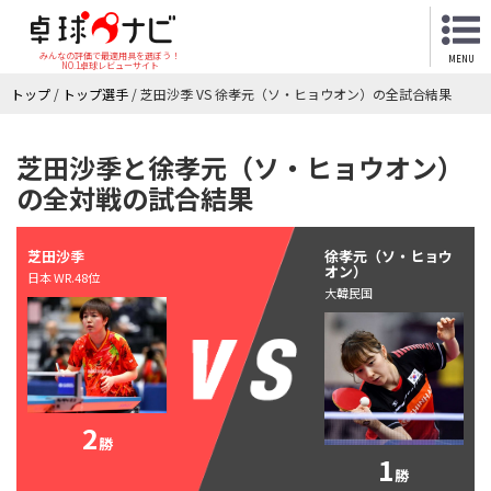
みんなの評価で最適用具を選ぼう！
MENU
NO.1卓球レビューサイト
トップ
/
トップ選手
/
芝田沙季 VS 徐孝元（ソ・ヒョウオン）の全試合結果
芝田沙季と徐孝元（ソ・ヒョウオン）
の全対戦の試合結果
芝田沙季
徐孝元（ソ・ヒョウ
オン）
日本 WR.48位
大韓民国
2
勝
1
勝