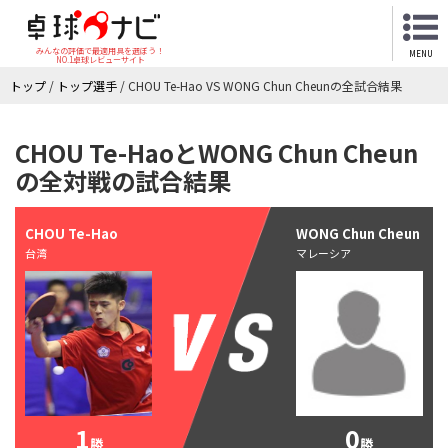
みんなの評価で最適用具を選ぼう！
MENU
NO.1卓球レビューサイト
トップ
/
トップ選手
/
CHOU Te-Hao VS WONG Chun Cheunの全試合結果
CHOU Te-HaoとWONG Chun Cheun
の全対戦の試合結果
CHOU Te-Hao
WONG Chun Cheun
台湾
マレーシア
1
0
勝
勝