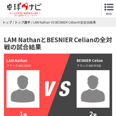
みんなの評価で最適用具を選ぼう！
MENU
NO.1卓球レビューサイト
トップ
/
トップ選手
/
LAM Nathan VS BESNIER Celianの全試合結果
LAM NathanとBESNIER Celianの全対
戦の試合結果
LAM Nathan
BESNIER Celian
フランス WR.315位
フランス WR.973位
1
2
勝
勝