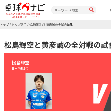
みんなの評価で最適用具を選ぼう！
NO.1卓球レビューサイト
トップ
/
トップ選手
/
松島輝空 VS 黄彦誠の全試合結果
松島輝空と黄彦誠の全対戦の試
松島輝空
日本 WR.3位