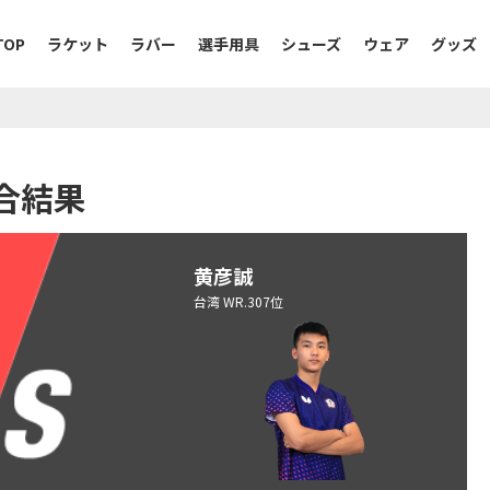
TOP
ラケット
ラバー
選手用具
シューズ
ウェア
グッズ
合結果
黄彦誠
台湾 WR.307位