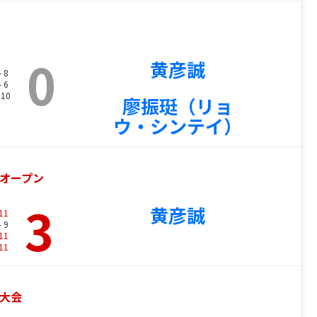
0
黄彦誠
- 8
- 6
 10
廖振珽（リョ
ウ・シンテイ）
イオープン
3
黄彦誠
11
- 9
11
11
イ大会