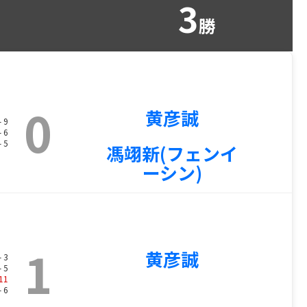
3
勝
0
黄彦誠
- 9
- 6
- 5
馮翊新(フェンイ
ーシン)
1
黄彦誠
- 3
- 5
11
- 6