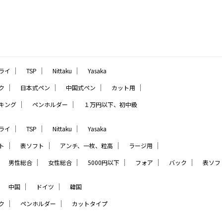
｜
｜
｜
ライ
TSP
Nittaku
Yasaka
｜
｜
｜
｜
ク
日本式ペン
中国式ペン
カット用
｜
｜
キング
ペンホルダー
１万円以下、初中級
｜
｜
｜
ライ
TSP
Nittaku
Yasaka
｜
｜
｜
｜
ト
表ソフト
アンチ、一枚、粒高
ラージ用
｜
｜
｜
｜
｜
｜
男性総合
女性総合
5000円以下
フォア
バック
表ソフ
｜
｜
｜
中国
ドイツ
韓国
｜
｜
ク
ペンホルダー
カットタイプ