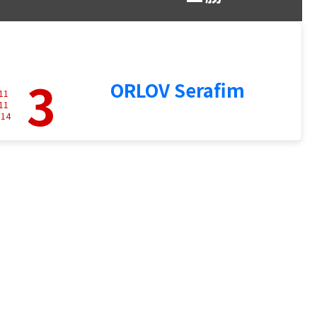
3
ORLOV Serafim
11
11
-
14