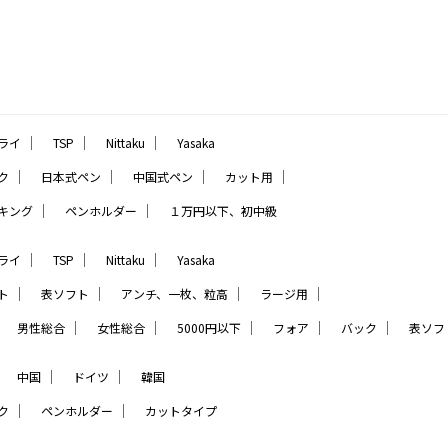
｜
｜
｜
ライ
TSP
Nittaku
Yasaka
｜
｜
｜
｜
ク
日本式ペン
中国式ペン
カット用
｜
｜
キング
ペンホルダー
１万円以下、初中級
｜
｜
｜
ライ
TSP
Nittaku
Yasaka
｜
｜
｜
｜
ト
表ソフト
アンチ、一枚、粒高
ラージ用
｜
｜
｜
｜
｜
｜
男性総合
女性総合
5000円以下
フォア
バック
表ソフ
｜
｜
｜
中国
ドイツ
韓国
｜
｜
ク
ペンホルダー
カットタイプ