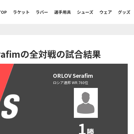
TOP
ラケット
ラバー
選手用具
シューズ
ウェア
グッズ
 Serafimの全対戦の試合結果
ORLOV Serafim
ロシア連邦 WR.760位
1
勝