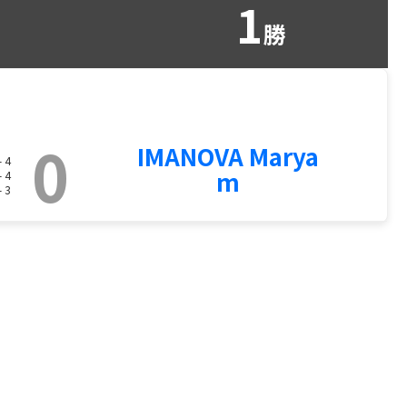
1
勝
0
IMANOVA Marya
- 4
m
- 4
- 3