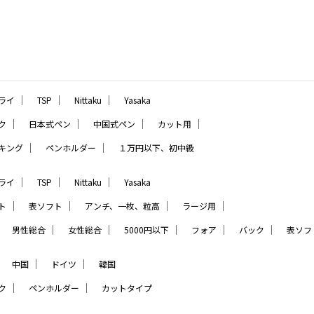
｜
｜
｜
ライ
TSP
Nittaku
Yasaka
｜
｜
｜
｜
ク
日本式ペン
中国式ペン
カット用
｜
｜
キング
ペンホルダー
１万円以下、初中級
｜
｜
｜
ライ
TSP
Nittaku
Yasaka
｜
｜
｜
｜
ト
表ソフト
アンチ、一枚、粒高
ラージ用
｜
｜
｜
｜
｜
｜
男性総合
女性総合
5000円以下
フォア
バック
表ソフ
｜
｜
｜
中国
ドイツ
韓国
｜
｜
ク
ペンホルダー
カットタイプ