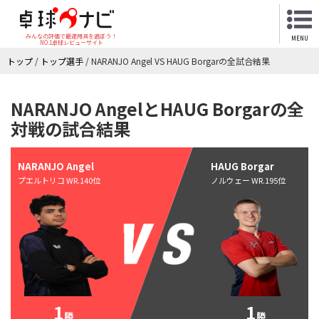
みんなの評価で最適用具を選ぼう！
MENU
NO.1卓球レビューサイト
トップ
/
トップ選手
/
NARANJO Angel VS HAUG Borgarの全試合結果
NARANJO AngelとHAUG Borgarの全
対戦の試合結果
NARANJO Angel
HAUG Borgar
プエルトリコ WR.140位
ノルウェー WR.195位
1
1
勝
勝