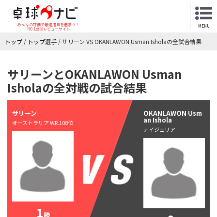
みんなの評価で最適用具を選ぼう！
MENU
NO.1卓球レビューサイト
トップ
/
トップ選手
/
サリーン VS OKANLAWON Usman Isholaの全試合結果
サリーンとOKANLAWON Usman
Isholaの全対戦の試合結果
サリーン
OKANLAWON Usm
an Ishola
オーストラリア WR.108位
ナイジェリア
1
勝