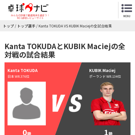
みんなの評価で最適用具を選ぼう！
MENU
NO.1卓球レビューサイト
トップ
/
トップ選手
/
Kanta TOKUDA VS KUBIK Maciejの全試合結果
Kanta TOKUDAとKUBIK Maciejの全
対戦の試合結果
Kanta TOKUDA
KUBIK Maciej
日本 WR.376位
ポーランド WR.134位
0
1
勝
勝