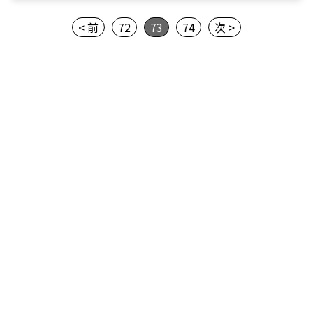
< 前
72
73
74
次 >