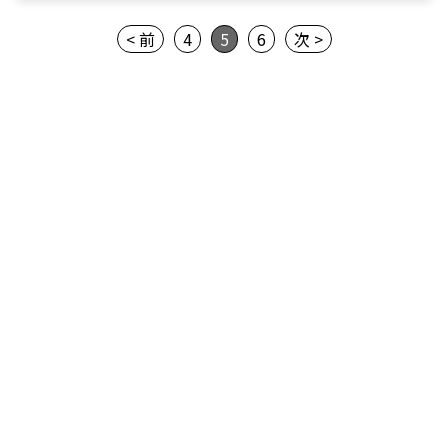
< 前
4
5
6
次 >