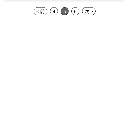
< 前
4
5
6
次 >