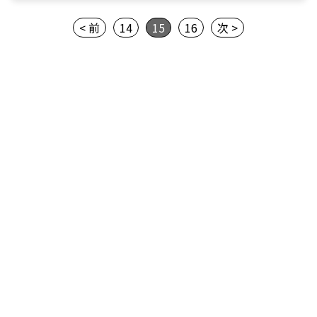
< 前
14
15
16
次 >