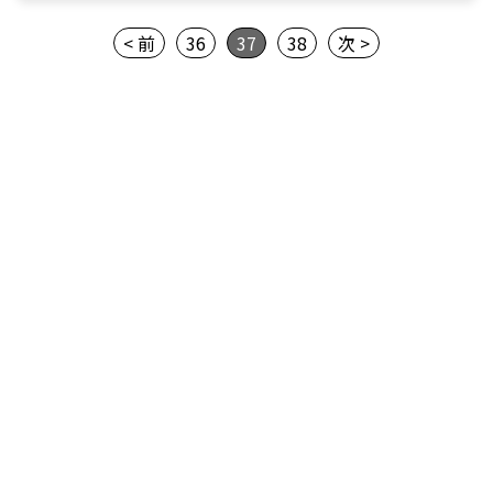
< 前
36
37
38
次 >