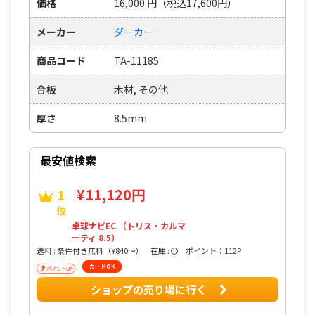
価格
16,000
円
（税込17,600円）
メーカー
ダーカー
商品コード
TA-11185
合板
木材, その他
厚さ
8.5mm
最安値検索
¥11,120円
1
位
卓球ナビEC （トリス・カルマ
ーティ 8.5）
送料 : 条件付き無料（¥840〜）
在庫 : 〇
ポイント：112P
カードOK
ショップの売り場に行く