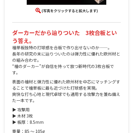
(写真をクリックすると拡大します)
ダーカーだから辿りついた 3枚合板とい
う答え。
檜単板独特の打球感を合板で作り出せないのか——。
長年の研究の末に辿りついたのは弾力性に優れた欧州材と
の組み合わせ。
“檜のダーカー”が自信を持って放つ新時代の3枚合板で
す。
表面の檜材と弾力性に優れた欧州材を中芯にマッチングす
ることで檜単板に最も近づけた打球感を実現。
爽快な打ち心地と現代卓球でも通用する攻撃力を兼ね備え
た一本です。
▶ 攻撃用
▶ 木材 3枚
▶ 板厚：8.5mm
重量：85 〜 105g