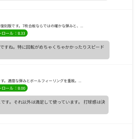
刻版です。7枚合板ならではの確かな弾みと、...
ロール：8.33
じですね。特に回転がめちゃくちゃかかったりスピード
。適度な弾みとボールフィーリングを重視。...
ロール：8.00
です。それ以外は満足して使っています。 打球感は決