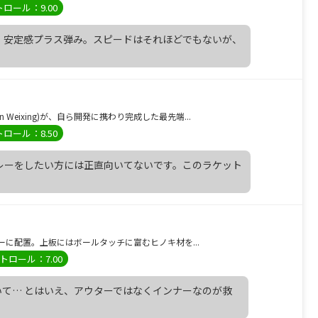
ロール：9.00
。安定感プラス弾み。スピードはそれほどでもないが、
eixing)が、自ら開発に携わり完成した最先端...
ロール：8.50
レーをしたい方には正直向いてないです。このラケット
インナーに配置。上板にはボールタッチに富むヒノキ材を...
トロール：7.00
て… とはいえ、アウターではなくインナーなのが救