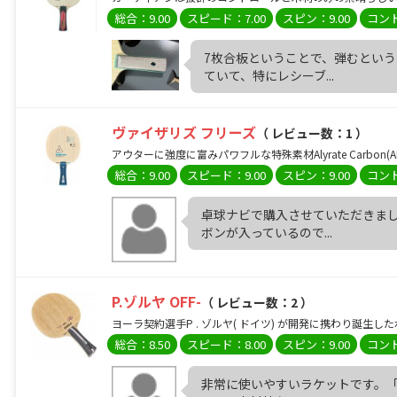
総合：9.00
スピード：7.00
スピン：9.00
コント
7枚合板ということで、弾むとい
ていて、特にレシーブ...
ヴァイザリズ フリーズ
（ レビュー数：1 ）
アウターに強度に富みパワフルな特殊素材Alyrate Carbon
総合：9.00
スピード：9.00
スピン：9.00
コント
卓球ナビで購入させていただきまし
ボンが入っているので...
P.ゾルヤ OFF-
（ レビュー数：2 ）
ヨーラ契約選手P . ゾルヤ( ドイツ) が開発に携わり誕生し
総合：8.50
スピード：8.00
スピン：9.00
コント
非常に使いやすいラケットです。「