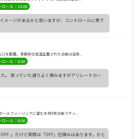
ロール：10.00
うイメージがあるかと思いますが、コントロールに秀で
(ALC)を配置。革新的な低温圧着された合板は従来...
ロール：8.00
た。 思っていた通りよく弾みますがアリレートカー
たボールフィーリングに富む木材5枚合板ラケッ...
ロール：8.00
OFF-」だけど実際は「OFF」位弾みはあります。かと