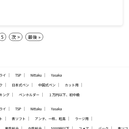
5
次 >
最後 »
｜
｜
｜
ライ
TSP
Nittaku
Yasaka
｜
｜
｜
｜
ク
日本式ペン
中国式ペン
カット用
｜
｜
キング
ペンホルダー
１万円以下、初中級
｜
｜
｜
ライ
TSP
Nittaku
Yasaka
｜
｜
｜
｜
ト
表ソフト
アンチ、一枚、粒高
ラージ用
｜
｜
｜
｜
｜
｜
男性総合
女性総合
5000円以下
フォア
バック
表ソフ