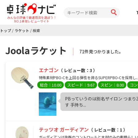
みんなの評価で最適用具を選ぼう！
NO.1卓球レビューサイト
トップ
/
ラケット
/
検索
Joolaラケット
71件見つかりました。
エナゴン
（ レビュー数：3 ）
特殊素材PBO-Cを上回る弾性を誇るSUPERPBO-Cを採
総合：10.00
スピード：9.67
スピン：8.00
コン
PBっていうのは別名ザイロン つまりZ
す 手持ち...
テッツオ ガーディアン
（ レビュー数：1 ）
ガーディアンは抜群のコントロールと木材のみの素晴らしい打