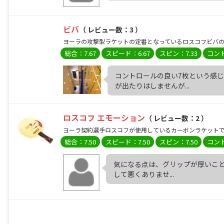
ビバ
（ レビュー数：3 ）
ヨーラの攻撃型ラケットの定番となっているロスコフビバの復
総合：7.67
スピード：6.67
スピン：7.33
コント
コントロールの良い7枚という感
が出たりはしませんが...
ロスコフ エモーション
（ レビュー数：2 ）
ヨーラ契約選手ロスコフが使用しているカーボンラケットです
総合：7.50
スピード：7.50
スピン：7.50
コント
気になる点は、グリップが厚いこと
して悪くありませ...