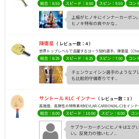
総合：8.50
スピード：8.00
スピン：9.50
コント
上板がヒノキにインナーカーボン
ヒノキ特有の爽やかな...
陳衛星
（ レビュー数：4 ）
世界トップレベルで活躍するヨーラ契約選手、陳衛星（Chen W
総合：8.25
スピード：6.25
スピン：7.00
コント
チェンウェイシン選手のようなプ
も比較的守備寄りです...
サントール KLC インナー
（ レビュー数：1 ）
高強度、高弾性の特殊素材KEVLAR-CARBON(KL-C)を
総合：8.00
スピード：10.00
スピン：8.00
コン
ケブラーカーボンにヒノキはエグい
い。反発力の強いヒノ...