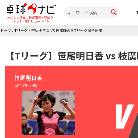
みんなの評価で最適用具を選ぼう！
NO.1卓球レビューサイト
トップ
/
Tリーグ
/
笹尾明日香 VS 枝廣瞳の全Tリーグ試合結果
【Tリーグ】笹尾明日香 vs 枝
笹尾明日香
日本 WR.74位