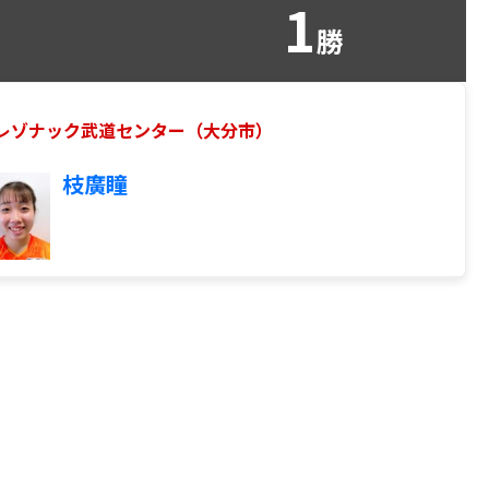
1
勝
フ @レゾナック武道センター（大分市）
枝廣瞳