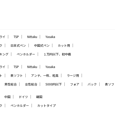
｜
｜
｜
ライ
TSP
Nittaku
Yasaka
｜
｜
｜
｜
ク
日本式ペン
中国式ペン
カット用
｜
｜
キング
ペンホルダー
１万円以下、初中級
｜
｜
｜
ライ
TSP
Nittaku
Yasaka
｜
｜
｜
｜
ト
表ソフト
アンチ、一枚、粒高
ラージ用
｜
｜
｜
｜
｜
｜
男性総合
女性総合
5000円以下
フォア
バック
表ソフ
｜
｜
｜
中国
ドイツ
韓国
｜
｜
ク
ペンホルダー
カットタイプ