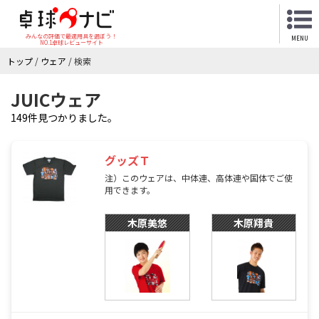
みんなの評価で最適用具を選ぼう！
MENU
NO.1卓球レビューサイト
トップ
/
ウェア
/
検索
JUICウェア
149件見つかりました。
グッズＴ
注）このウェアは、中体連、高体連や国体でご使
用できます。
木原美悠
木原翔貴