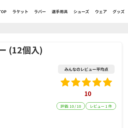
TOP
ラケット
ラバー
選手用具
シューズ
ウェア
グッズ
 (12個入)
みんなのレビュー平均点
10
評価:
10
/
10
レビュー
1
件