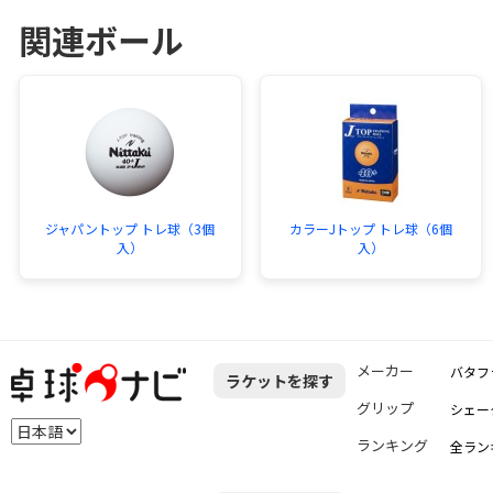
関連ボール
ジャパントップ トレ球（3個
カラーJトップ トレ球（6個
入）
入）
メーカー
バタフ
ラケットを探す
グリップ
シェー
ランキング
全ラン