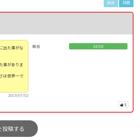
総合
月間
総合
10
/
10
に出た事がな
た事がありま
さは世界一で
2019/07/02
5
を投稿する