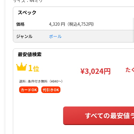
サイズ：44ミリ
スペック
価格
4,320
円
（税込4,752円）
ジャンル
ボール
最安値検索
1
位
た
¥3,024円
送料 : 条件付き無料（¥840〜）
カードOK
代引きOK
すべての最安値