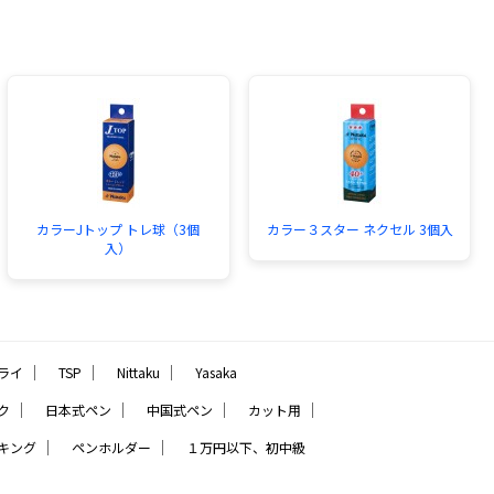
カラーJトップ トレ球（3個
カラー３スター ネクセル 3個入
入）
｜
｜
｜
ライ
TSP
Nittaku
Yasaka
｜
｜
｜
｜
ク
日本式ペン
中国式ペン
カット用
｜
｜
キング
ペンホルダー
１万円以下、初中級