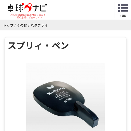
みんなの評価で最適用具を選ぼう！
MENU
NO.1卓球レビューサイト
トップ
/
その他
/
バタフライ
スブリィ・ペン