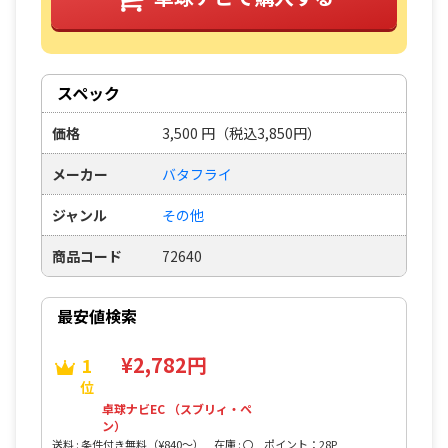
スペック
価格
3,500
円
（税込3,850円）
メーカー
バタフライ
ジャンル
その他
商品コード
72640
最安値検索
¥2,782円
1
位
卓球ナビEC （スブリィ・ペ
ン）
送料 : 条件付き無料（¥840〜）
在庫 : 〇
ポイント：28P