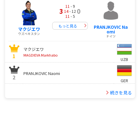
11
- 9
3
0
14
- 12
11
- 5
もっと見る
PRANJKOVIC Na
マクジエワ
omi
ウズベキスタン
ドイツ
マクジエワ
1
MAGDIEVA Markhabo
UZB
PRANJKOVIC Naomi
2
GER
続きを見る