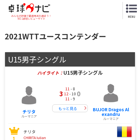
みんなの評価で最適用具を選ぼう！
MENU
NO.1卓球レビューサイト
2021WTTユースコンテンダー
U15男子シングル
U15男子シングル
ハイライト：
11
- 8
3
0
12
- 10
11
- 9
もっと見る
BUJOR Dragos Al
チリタ
exandru
ルーマニア
ルーマニア
チリタ
1
CHIRITA Iulian