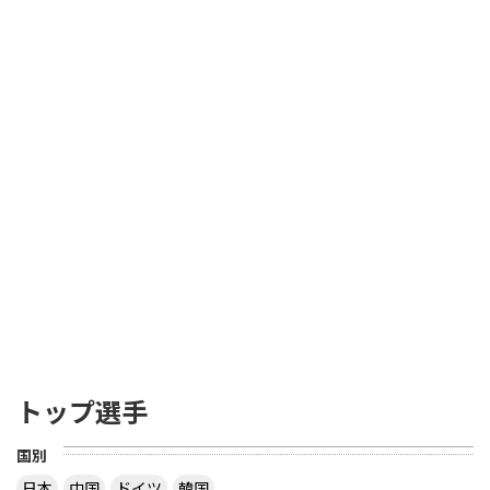
トップ選手
国別
日本
中国
ドイツ
韓国