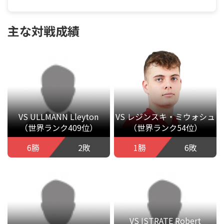
主な対戦成績
VS ULLMANN Lleyton
VS レジンスキ・ミウォシュ
（世界ランク409位）
（世界ランク54位）
6勝
2敗
1勝
6敗
VS ISTRATE Robert