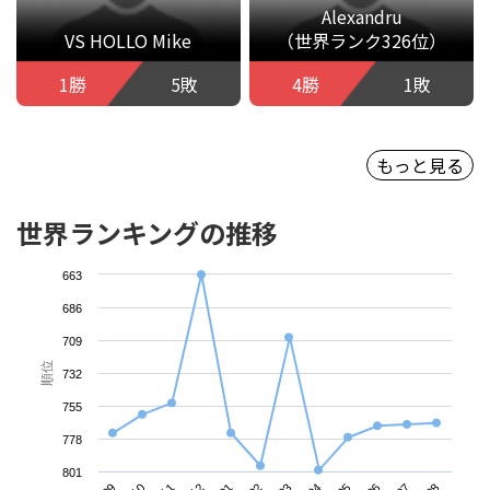
Alexandru
VS HOLLO Mike
（世界ランク326位）
1勝
5敗
4勝
1敗
もっと見る
世界ランキングの推移
663
686
709
順位
732
755
778
801