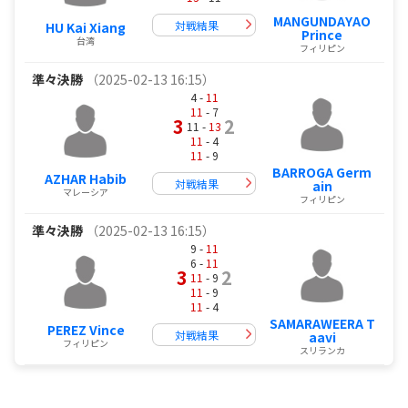
MANGUNDAYAO
対戦結果
HU Kai Xiang
Prince
台湾
フィリピン
準々決勝
（2025-02-13 16:15）
4 -
11
11
- 7
3
2
11 -
13
11
- 4
11
- 9
BARROGA Germ
AZHAR Habib
対戦結果
ain
マレーシア
フィリピン
準々決勝
（2025-02-13 16:15）
9 -
11
6 -
11
3
2
11
- 9
11
- 9
11
- 4
SAMARAWEERA T
PEREZ Vince
対戦結果
aavi
フィリピン
スリランカ