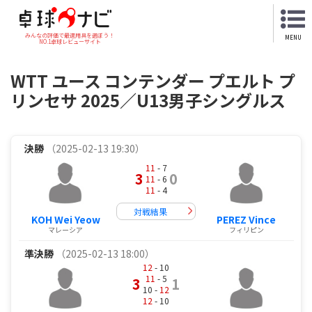
みんなの評価で最適用具を選ぼう！
MENU
NO.1卓球レビューサイト
WTT ユース コンテンダー プエルト プ
リンセサ 2025／U13男子シングルス
決勝
（2025-02-13 19:30）
11
- 7
3
0
11
- 6
11
- 4
対戦結果
KOH Wei Yeow
PEREZ Vince
マレーシア
フィリピン
準決勝
（2025-02-13 18:00）
12
- 10
11
- 5
3
1
10 -
12
12
- 10