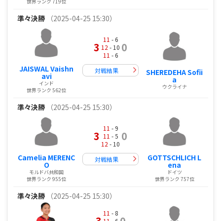
世界ランク 719位
準々決勝
（2025-04-25 15:30）
11
- 6
3
0
12
- 10
11
- 6
JAISWAL Vaishn
対戦結果
SHEREDEHA Sofii
avi
a
インド
ウクライナ
世界ランク 562位
準々決勝
（2025-04-25 15:30）
11
- 9
3
0
11
- 5
12
- 10
Camelia MERENC
GOTTSCHLICH L
対戦結果
O
ena
モルドバ共和国
ドイツ
世界ランク 955位
世界ランク 757位
準々決勝
（2025-04-25 15:30）
11
- 8
3
0
11
- 6