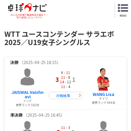
みんなの評価で最適用具を選ぼう！
MENU
NO.1卓球レビューサイト
WTT ユースコンテンダー サラエボ
2025／U19女子シングルス
決勝
（2025-04-25 18:15）
6 -
11
11
- 8
3
1
14
- 12
11
- 4
JAISWAL Vaishn
WANG Lisa
対戦結果
avi
ドイツ
インド
世界ランク 494位
世界ランク 562位
準決勝
（2025-04-25 16:45）
11
- 3