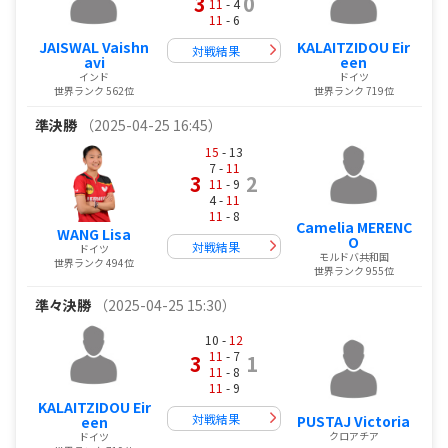
3
0
11
- 4
11
- 6
JAISWAL Vaishn
KALAITZIDOU Eir
対戦結果
avi
een
インド
ドイツ
世界ランク 562位
世界ランク 719位
準決勝
（2025-04-25 16:45）
15
- 13
7 -
11
3
2
11
- 9
4 -
11
11
- 8
Camelia MERENC
WANG Lisa
O
対戦結果
ドイツ
モルドバ共和国
世界ランク 494位
世界ランク 955位
準々決勝
（2025-04-25 15:30）
10 -
12
11
- 7
3
1
11
- 8
11
- 9
KALAITZIDOU Eir
対戦結果
PUSTAJ Victoria
een
クロアチア
ドイツ