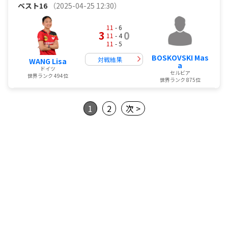
ベスト16
（2025-04-25 12:30）
11
- 6
3
0
11
- 4
11
- 5
BOSKOVSKI Mas
対戦結果
WANG Lisa
a
ドイツ
セルビア
世界ランク 494位
世界ランク 875位
1
2
次 >