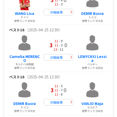
11
- 3
対戦結果
WANG Lisa
DEMIR Busra
ドイツ
トルコ
世界ランク 494位
世界ランク 674位
ベスト16
（2025-04-25 12:30）
11
- 9
3
0
11
- 3
13
- 11
Camelia MERENC
LEWYCKYJ Lessi
対戦結果
O
a
モルドバ共和国
ベルギー
世界ランク 955位
世界ランク 628位
ベスト16
（2025-04-25 12:30）
11
- 5
3
0
11
- 7
11
- 6
対戦結果
DEMIR Busra
VANJO Maja
トルコ
セルビア
世界ランク 674位
世界ランク 564位