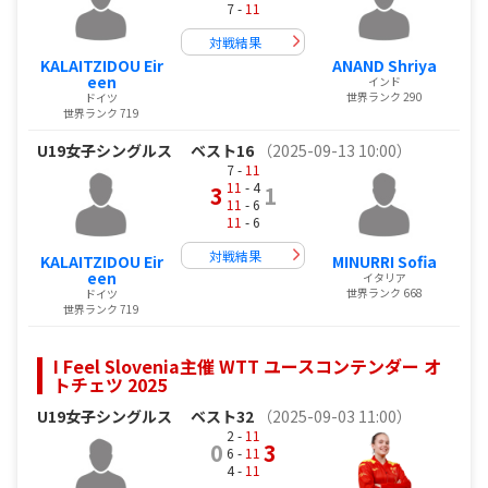
7 -
11
対戦結果
KALAITZIDOU Eir
ANAND Shriya
een
インド
世界ランク 290
ドイツ
世界ランク 719
U19女子シングルス
ベスト16
（2025-09-13 10:00）
7 -
11
11
- 4
3
1
11
- 6
11
- 6
対戦結果
KALAITZIDOU Eir
MINURRI Sofia
een
イタリア
世界ランク 668
ドイツ
世界ランク 719
I Feel Slovenia主催 WTT ユースコンテンダー オ
トチェツ 2025
U19女子シングルス
ベスト32
（2025-09-03 11:00）
2 -
11
0
3
6 -
11
4 -
11