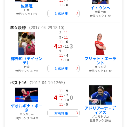
11
- 7
11
- 8
佐藤瞳
イ・ウンヘ
日本
大韓民国
対戦結果
世界ランク 16位
世界ランク 41位
準々決勝
（2017-04-29 18:10）
2 -
11
9 -
11
11
- 6
4
3
13
- 11
9 -
11
11
- 4
鄭先知（テイセン
ブリット・エーラ
12
- 10
チ）
ント
台湾
オランダ
対戦結果
世界ランク 397位
世界ランク 137位
ベスト16
（2017-04-29 12:55）
11
- 9
11
- 7
4
0
12
- 10
11
- 9
ゲオルギナ・ポー
アドリアーナ・デ
タ
ィアス
対戦結果
ハンガリー
プエルトリコ
世界ランク 394位
世界ランク 19位