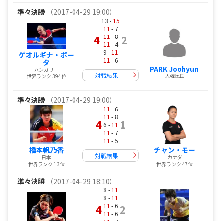
準々決勝
（2017-04-29 19:00）
13 -
15
11
- 7
11
- 8
4
2
11
- 4
9 -
11
ゲオルギナ・ポー
11
- 6
タ
PARK Joohyun
ハンガリー
対戦結果
大韓民国
世界ランク 394位
準々決勝
（2017-04-29 19:00）
11
- 6
11
- 8
4
1
6 -
11
11
- 7
11
- 5
橋本帆乃香
チャン・モー
対戦結果
日本
カナダ
世界ランク 13位
世界ランク 47位
準々決勝
（2017-04-29 18:10）
8 -
11
8 -
11
11
- 6
4
2
11
- 6