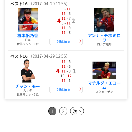
ベスト16
（2017-04-29 12:55）
8 -
11
11
- 6
11
- 7
4
2
9 -
11
11
- 9
11
- 8
アンナ・チホミロ
橋本帆乃香
ワ
日本
対戦結果
世界ランク 13位
ロシア連邦
ベスト16
（2017-04-29 12:55）
11
- 8
11
- 6
4
1
11
- 9
10 -
12
11
- 1
マチルダ・エコー
チャン・モー
ム
対戦結果
カナダ
スウェーデン
世界ランク 47位
1
2
次 >