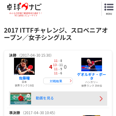
みんなの評価で最適用具を選ぼう！
MENU
NO.1卓球レビューサイト
2017 ITTFチャレンジ、スロベニアオ
ープン／女子シングルス
決勝
（2017-04-30 15:30）
11
- 8
13
- 11
4
0
11
- 9
11
- 6
ゲオルギナ・ポー
佐藤瞳
タ
対戦結果
日本
ハンガリー
世界ランク 16位
世界ランク 394位
動画を見る
準決勝
（2017-04-30 10:45）