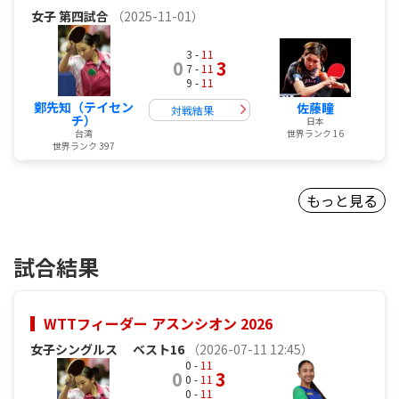
女子
第四試合
（2025-11-01）
3 -
11
0
3
7 -
11
9 -
11
鄭先知（テイセン
佐藤瞳
対戦結果
チ）
日本
世界ランク 16
台湾
世界ランク 397
もっと見る
試合結果
WTTフィーダー アスンシオン 2026
女子シングルス
ベスト16
（2026-07-11 12:45）
0 -
11
0
3
0 -
11
0 -
11