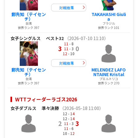
対戦結果
鄭先知（テイセン
TAKAHASHI Giuli
チ）
a
台湾
ブラジル
世界ランク 397
世界ランク 101
女子シングルス
ベスト32
（2026-07-10 11:10）
11
- 8
3
0
11
- 3
12
- 10
対戦結果
鄭先知（テイセン
MELENDEZ LAFO
チ）
NTAINE Kristal
台湾
プエルトリコ
世界ランク 397
世界ランク 270
WTTフィーダーラゴス2026
女子ダブルス
準々決勝
（2026-05-18 11:00）
12 -
14
12 -
14
2
3
11
- 3
11
- 6
10 -
12