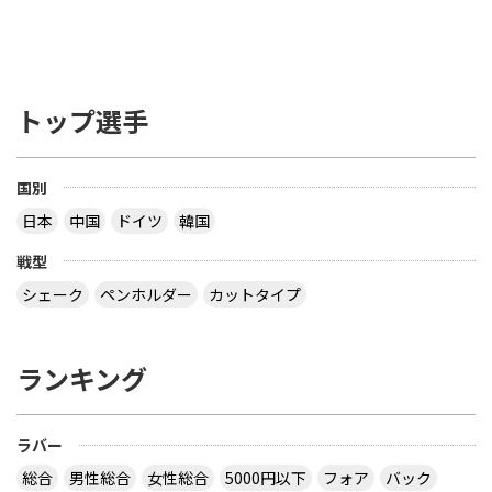
グラスファイバー あるいは 圧縮紙などの線維状物
質（線維材）で補強しても構わないが、全体の厚さ
の7.5% あるいは 0.35mm いずれも超えてはならな
い ――――――――――――――――――――――――― を読み、疑問だったのは 「２つある文のう
ち、２つ目は不要じゃない？」 ってことでした ブ
トップ選手
レードの厚さで 85% は天然木材でなくてはならな
い とすると、接着層の厚さは ３枚合板で 15 / 2 ＝
7.5% 以下 ５枚合板で 15 / 4 ＝ 3.75% 以下 ７枚合
板で 15 / 6 ＝ 2.5% 以下 になるので、わざわざ書く
国別
こともないだろう？ ということです でも、2枚合板
日本
中国
ドイツ
韓国
なら接着層 15% もありえますね 【質問】 （１）卓
球のラケットに２枚合板なんてあるの？ （２）ペン
戦型
ラケットで フォア面に近い所に 厚い接着層を入れ
る想定をしたのでしょうか？
シェーク
ペンホルダー
カットタイプ
なぜ全ての接着層が同じ厚みであるという前提にな
っているのでしょう。 接着層の１つだけが極端に厚
ランキング
いケースもあり得ますよ。 ２枚合板、昔にあったセ
ンターカーボンっていうラケットは、カーボンが１
枚だけで板の枚数が偶数だったと思います。２枚合
ラバー
板だったか、４枚合板だったかは忘れましたが。
サイトを見る
総合
男性総合
女性総合
5000円以下
フォア
バック