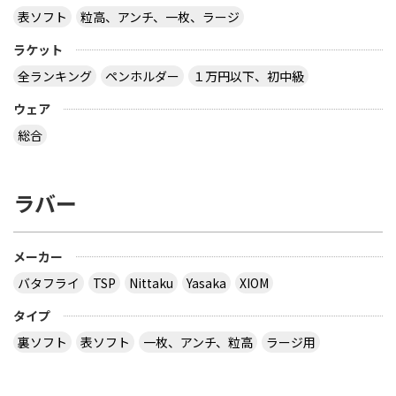
表ソフト
粒高、アンチ、一枚、ラージ
ラケット
卓球の通販サイトについて教えて下さい。
全ランキング
ペンホルダー
１万円以下、初中級
http://table-tennis.ocnk.net/ こちらでユニフォー
ムのレプリカ買おうと思っています。 ちなみに、買
ウェア
おうと思っているのは Li-Ning リーニン 中国代表ユ
ニフォーム 黒 9209 上下 Li-Ning リーニン 中国代表
総合
ユニフォーム 赤 AAYE245 上着のみ です。 このサイ
トは安心できますか？ このサイト使ったことある
方、どうだったか教えて下さい。
ラバー
とりあえず安いの代引きにすれば？？？？
サイトを見る
メーカー
バタフライ
TSP
Nittaku
Yasaka
XIOM
３月２８日～島根県で行われた全国中学選抜卓球大
タイプ
会で販売されていた 背面に「loved table
裏ソフト
表ソフト
一枚、アンチ、粒高
ラージ用
tennis~」と書かれたデザインTシャツ どこで購入
できるか、ご存じないですか？