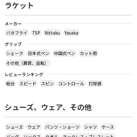
ラケット
多分大会Ｔシャツでしょう。 どこでも売ってないの
では？ その会場でしか買えませんので、 最後の方
はサイズごとに売り切れになるので、 欲しい場合は
午前中に購入した方が良いでしょう。 県大会より上
メーカー
の大会になるとこの様な商品が売られていますの
バタフライ
TSP
Nittaku
Yasaka
で、出られなくても見に行くといいと思います。
サイトを見る
グリップ
シェーク
日本式ペン
中国式ペン
カット用
その他（異質、反転）
virtual table tennisというアプリについてです。
サーブから回転(カーブなど)をかけるのってどうや
レビューランキング
ってやるんですか？ 相手のきたボールに対してなら
総合
スピード
スピン
コントロール
打球感
出来ますが、サーブからはできません 。 もしかし
たら、課金したラケットでしかでき無いのですか？
シューズ、ウェア、その他
カテ違いですが・・ 攻略サイトには スピンは相手
のコートに球があるときに自分のラケット付近をダ
ブルタップ！する と書いてありますのでやっぱり
ダブルタップではないでしょうか・・・
シューズ
ウェア
パンツ・ショーツ
シャツ
ケース
サイトを見る
バッグ
ソックス
タオル
ネックレス・ブレスレット