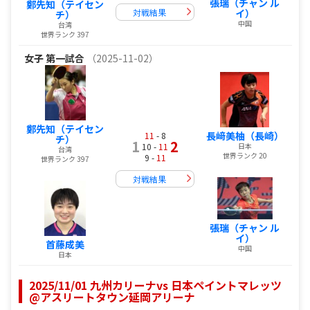
張瑞（チャン ル
鄭先知（テイセン
イ）
対戦結果
チ）
中国
台湾
世界ランク 397
女子
第一試合
（2025-11-02）
鄭先知（テイセン
長﨑美柚（長崎）
11
- 8
チ）
1
2
日本
10 -
11
台湾
世界ランク 20
9 -
11
世界ランク 397
対戦結果
張瑞（チャン ル
イ）
首藤成美
中国
日本
2025/11/01 九州カリーナvs 日本ペイントマレッツ
@アスリートタウン延岡アリーナ