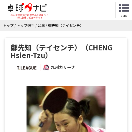
みんなの評価で最適用具を選ぼう！
MENU
NO.1卓球レビューサイト
トップ
/
トップ選手
/
台湾
/
鄭先知（テイセンチ）
鄭先知（テイセンチ）（CHENG
Hsien-Tzu）
九州カリーナ