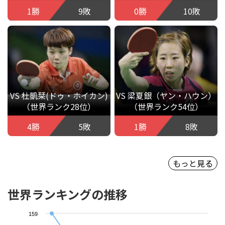
1勝
9敗
0勝
10敗
VS 杜凱栞(ドゥ・ホイカン)
VS 梁夏銀（ヤン・ハウン）
（世界ランク28位）
（世界ランク54位）
4勝
5敗
1勝
8敗
もっと見る
世界ランキングの推移
159