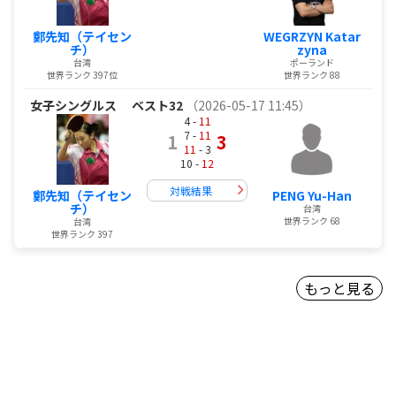
鄭先知（テイセン
WEGRZYN Katar
チ）
zyna
台湾
ポーランド
世界ランク 397位
世界ランク 88
女子シングルス
ベスト32
（2026-05-17 11:45）
4 -
11
7 -
11
1
3
11
- 3
10 -
12
対戦結果
鄭先知（テイセン
PENG Yu-Han
チ）
台湾
世界ランク 68
台湾
世界ランク 397
もっと見る