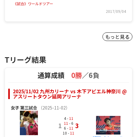
《試合》ワールドツアー
2017/09/04
もっと見る
Tリーグ結果
通算成績
0勝
／
6負
2025/11/02 九州カリーナ vs 木下アビエル神奈川 @
アスリートタウン延岡アリーナ
女子
第三試合
（2025-11-02）
4 -
11
11
- 6
1
3
6 -
11
10 -
11