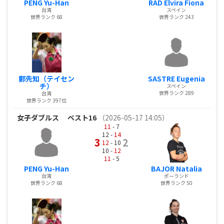
PENG Yu-Han
RAD Elvira Fiona
台湾
スペイン
世界ランク 68
世界ランク 243
鄭先知（テイセン
SASTRE Eugenia
チ）
スペイン
世界ランク 289
台湾
世界ランク 397位
女子ダブルス
ベスト16
（2026-05-17 14:05）
11
- 7
12 -
14
3
2
12
- 10
10 -
12
11
- 5
PENG Yu-Han
BAJOR Natalia
台湾
ポーランド
世界ランク 68
世界ランク 50