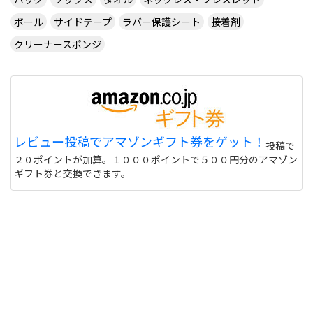
ボール
サイドテープ
ラバー保護シート
接着剤
クリーナースポンジ
CUSTOM TABLE TENNIS というサイトでラバーを
購入したいのですが
http://www.customtabletennis.co.uk/ですが この
サイトは日本からでも購入できますか？ また個人
情報は英語で入力する必要があるのでしょうか？
偽物うってるとこもあるので 海外のサイトって注意
レビュー投稿でアマゾンギフト券をゲット！
投稿で
しないと危ない 個人輸入とかしてオクで偽物うって
２０ポイントが加算。１０００ポイントで５００円分のアマゾン
る人もいるけど
サイトを見る
ギフト券と交換できます。
このユニフォーム着て練習に行くと周りの反応はど
うなりますか？ また、買う価値ありますか？
http://table-tennis.ocnk.net/product/7
黒色はあなたには似合わないと思います。(意味深
サイトを見る