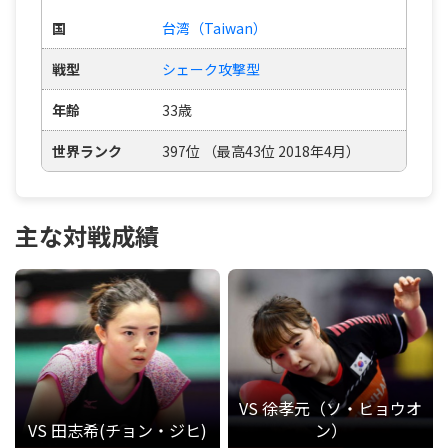
国
台湾（Taiwan）
戦型
シェーク攻撃型
年齢
33歳
世界ランク
397位 （最高43位 2018年4月）
主な対戦成績
VS 徐孝元（ソ・ヒョウオ
VS 田志希(チョン・ジヒ)
ン）