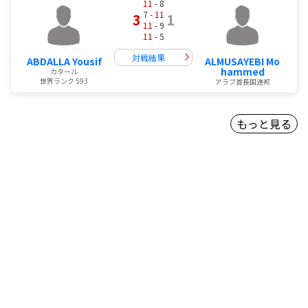
11
- 8
7 -
11
3
1
11
- 9
11
- 5
対戦結果
ABDALLA Yousif
ALMUSAYEBI Mo
hammed
カタール
世界ランク 593
アラブ首長国連邦
もっと見る