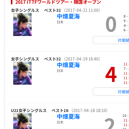
2017 ITTFワールドツアー・韓国オープン
女子シングルス
ベスト32
（2017-04-21 11:00）
0
中畑夏海
8 -
9 -
日本
4 -
6 -
対戦
女子シングルス
ベスト32
（2017-04-19 16:40）
4
中畑夏海
11
7 -
日本
11
11
11
対戦
U21女子シングルス
ベスト16
（2017-04-18 18:10）
2
中畑夏海
10 
11
日本
11