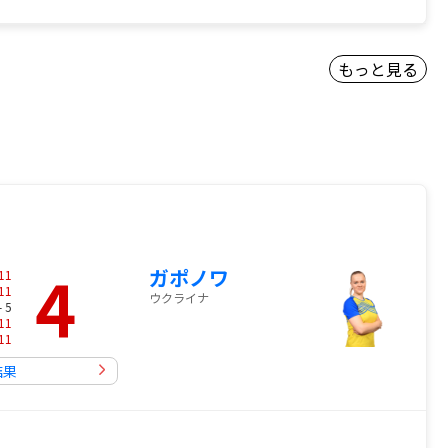
もっと見る
4
ガポノワ
11
11
ウクライナ
- 5
11
11
結果