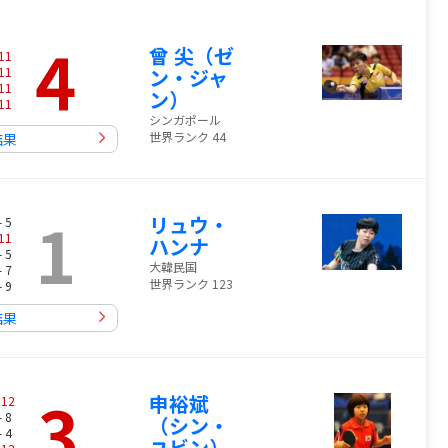
4
曾 尖（ゼ
11
11
ン・ジャ
11
ン）
11
シンガポール
世界ランク 44
結果
1
リュウ・
- 5
11
ハンナ
- 5
大韓民国
- 7
世界ランク 123
- 9
結果
3
申裕斌
-
12
- 8
（シン・
- 4
ユビン）