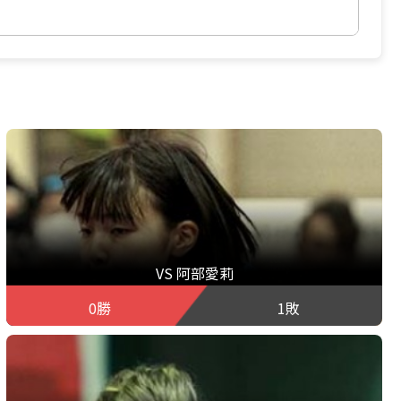
VS 阿部愛莉
0勝
1敗