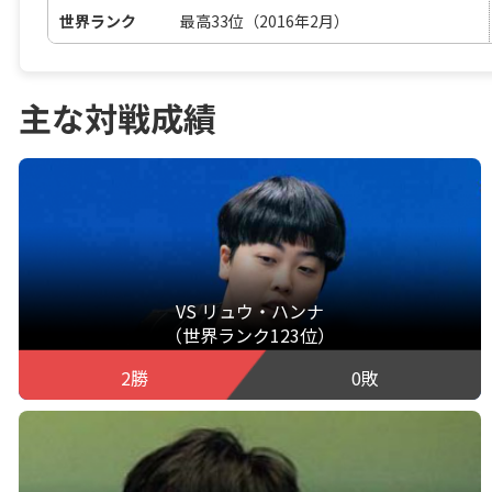
世界ランク
最高33位（2016年2月）
主な対戦成績
VS リュウ・ハンナ
（世界ランク123位）
2勝
0敗