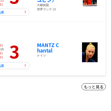
-
12
11
大韓民国
世界ランク 10
結果
）
3
MANTZ C
11
 10
hantal
11
ドイツ
11
結果
もっと見る