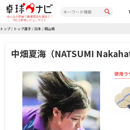
みんなの評価で最適用具を選ぼう！
NO.1卓球レビューサイト
トップ
/
トップ選手
/
日本
/
岡山県
中畑夏海（NATSUMI Nakaha
使用ラ