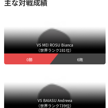
主な対戦成績
VS MEI ROSU Bianca
（世界ランク181位）
0勝
6敗
VS BAIASU Andreea
（世界ランク739位）