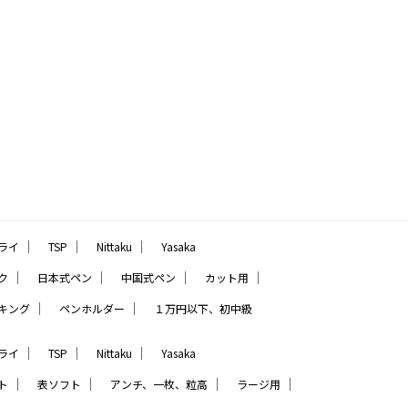
｜
｜
｜
ライ
TSP
Nittaku
Yasaka
｜
｜
｜
｜
ク
日本式ペン
中国式ペン
カット用
｜
｜
キング
ペンホルダー
１万円以下、初中級
｜
｜
｜
ライ
TSP
Nittaku
Yasaka
｜
｜
｜
｜
ト
表ソフト
アンチ、一枚、粒高
ラージ用