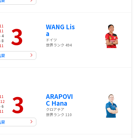
結果
3
WANG Lis
11
11
a
- 4
ドイツ
- 8
世界ランク 494
11
結果
3
ARAPOVI
11
-
12
C Hana
- 6
クロアチア
11
世界ランク 110
結果