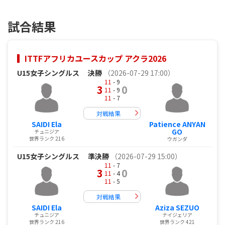
試合結果
ITTFアフリカユースカップ アクラ2026
U15女子シングルス
決勝
（2026-07-29 17:00）
11
- 9
3
0
11
- 9
11
- 7
対戦結果
SAIDI Ela
Patience ANYAN
GO
チュニジア
世界ランク 216
ウガンダ
U15女子シングルス
準決勝
（2026-07-29 15:00）
11
- 7
3
0
11
- 4
11
- 5
対戦結果
SAIDI Ela
Aziza SEZUO
チュニジア
ナイジェリア
世界ランク 216
世界ランク 421