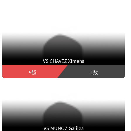
VS CHAVEZ Ximena
9勝
1敗
VS MUNOZ Galilea