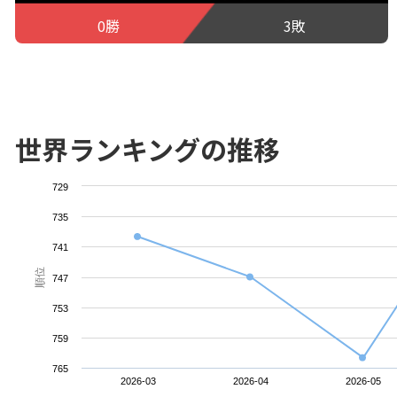
0勝
3敗
世界ランキングの推移
729
735
741
順位
747
753
759
765
2026-03
2026-04
2026-05