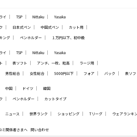
｜
｜
｜
ライ
TSP
Nittaku
Yasaka
｜
｜
｜
｜
ク
日本式ペン
中国式ペン
カット用
｜
｜
キング
ペンホルダー
１万円以下、初中級
｜
｜
｜
ライ
TSP
Nittaku
Yasaka
｜
｜
｜
｜
ト
表ソフト
アンチ、一枚、粒高
ラージ用
｜
｜
｜
｜
｜
｜
男性総合
女性総合
5000円以下
フォア
バック
表ソフ
｜
｜
｜
中国
ドイツ
韓国
｜
｜
ク
ペンホルダー
カットタイプ
｜
｜
｜
｜
｜
ニュース
世界ランク
ショッピング
Tリーグ
ウェアランキ
コミ関係者さまへ
問い合わせ