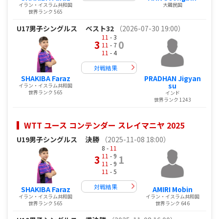
イラン・イスラム共和国
大韓民国
世界ランク 565
U17男子シングルス
ベスト32
（2026-07-30 19:00）
11
- 3
3
0
11
- 7
11
- 4
対戦結果
SHAKIBA Faraz
PRADHAN Jigyan
su
イラン・イスラム共和国
世界ランク 565
インド
世界ランク 1243
WTT ユース コンテンダー スレイマニヤ 2025
U19男子シングルス
決勝
（2025-11-08 18:00）
8 -
11
11
- 9
3
1
11
- 9
11
- 5
対戦結果
SHAKIBA Faraz
AMIRI Mobin
イラン・イスラム共和国
イラン・イスラム共和国
世界ランク 565
世界ランク 646