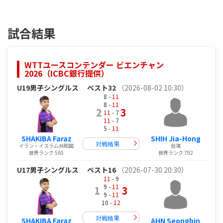
試合結果
WTTユースコンテンダー ビエンチャン
2026（ICBC銀行提供）
U19男子シングルス
ベスト32
（2026-08-02 10:30）
8 -
11
8 -
11
2
3
11
- 7
11
- 7
5 -
11
SHAKIBA Faraz
SHIH Jia-Hong
対戦結果
イラン・イスラム共和国
台湾
世界ランク 565
世界ランク 792
U17男子シングルス
ベスト16
（2026-07-30 20:30）
11
- 9
9 -
11
1
3
9 -
11
10 -
12
対戦結果
SHAKIBA Faraz
AHN Seongbin