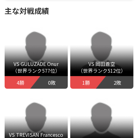
主な対戦成績
VS GULUZADE Onur
VS 岡田蒼空
（世界ランク577位）
（世界ランク512位）
4勝
0敗
1勝
2敗
VS TREVISAN Francesco