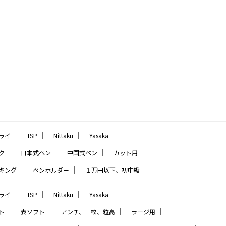
｜
｜
｜
ライ
TSP
Nittaku
Yasaka
｜
｜
｜
｜
ク
日本式ペン
中国式ペン
カット用
｜
｜
キング
ペンホルダー
１万円以下、初中級
｜
｜
｜
ライ
TSP
Nittaku
Yasaka
｜
｜
｜
｜
ト
表ソフト
アンチ、一枚、粒高
ラージ用