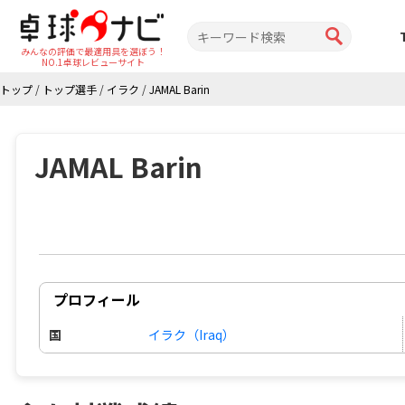
みんなの評価で最適用具を選ぼう！
NO.1卓球レビューサイト
トップ
/
トップ選手
/
イラク
/
JAMAL Barin
JAMAL Barin
プロフィール
国
イラク（Iraq）