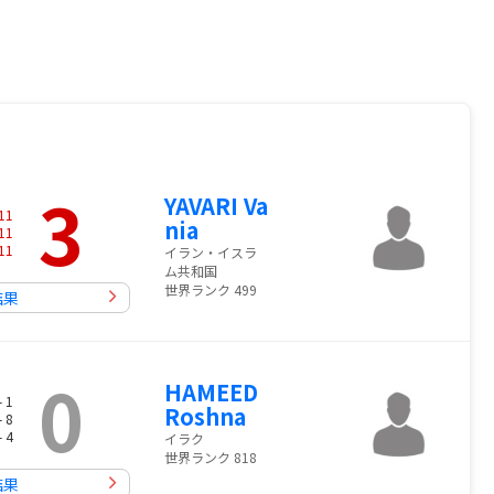
3
YAVARI Va
11
nia
11
11
イラン・イスラ
ム共和国
世界ランク 499
結果
0
HAMEED
- 1
Roshna
- 8
- 4
イラク
世界ランク 818
結果