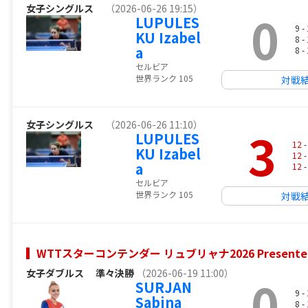
女子シングルス
（2026-06-26 19:15）
0
LUPULES
9 -
KU Izabel
8 -
a
8 -
セルビア
世界ランク 105
対戦
女子シングルス
（2026-06-26 11:10）
3
LUPULES
12
-
KU Izabel
12
-
a
12
-
セルビア
世界ランク 105
対戦
WTTスターコンテンダー リュブリャナ2026 Presented by 
女子ダブルス
準々決勝
（2026-06-19 11:00）
0
SURJAN
9 -
Sabina
8 -