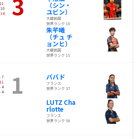
3
11
（シン・
 10
ユビン）
-
14
大韓民国
世界ランク 10
朱芊曦
（チュ チ
ョンヒ）
大韓民国
世界ランク 15
1
パバド
- 7
11
フランス
- 4
世界ランク 37
- 4
LUTZ Cha
rlotte
フランス
世界ランク 56