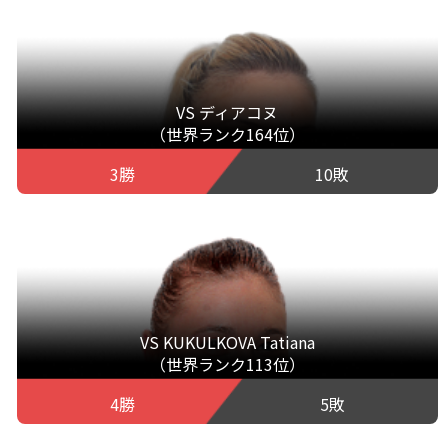
VS ディアコヌ
（世界ランク164位）
3勝
10敗
VS KUKULKOVA Tatiana
（世界ランク113位）
4勝
5敗