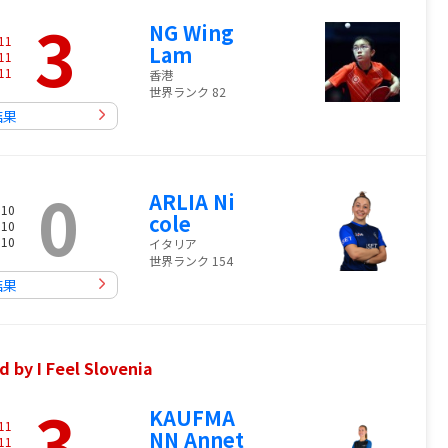
3
NG Wing
11
Lam
11
11
香港
世界ランク 82
結果
0
ARLIA Ni
 10
cole
 10
 10
イタリア
世界ランク 154
結果
I Feel Slovenia
3
KAUFMA
11
NN Annet
11