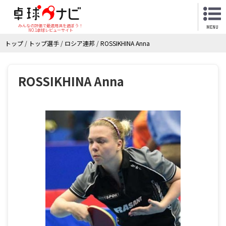
みんなの評価で最適用具を選ぼう！
MENU
NO.1卓球レビューサイト
トップ
/
トップ選手
/
ロシア連邦
/
ROSSIKHINA Anna
ROSSIKHINA Anna