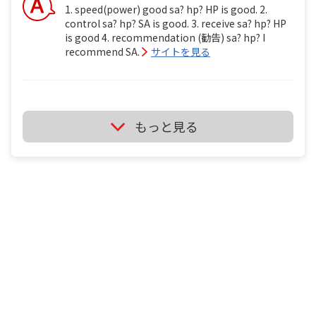
1. speed(power) good sa? hp? HP is good. 2.
control sa? hp? SA is good. 3. receive sa? hp? HP
is good 4. recommendation (勧告) sa? hp? I
recommend SA.
サイトを見る
ミズノ ブースターsa vs ミズノ ブースターhp i'm
もっと見る
backhand player. i'm wheelchair table tennis
player . tt1 ミズノ ブースターsa vs ミズノ ブースタ
ーhp 1. speed(power) good sa? hp? 2. control sa?
hp? 3. receive sa? hp? 4. recommendation (勧告)
sa? hp?
It's depend on just your feeling if you use it.
サイトを見る
卓球のラケットに２枚合板なんてあるの？ ITTF の
卓球ルールには 2 THE LAWS OF TABLE TENNIS