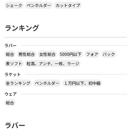
る想定をしたのでしょうか？
シェーク
ペンホルダー
カットタイプ
なぜ全ての接着層が同じ厚みであるという前提にな
っているのでしょう。 接着層の１つだけが極端に厚
ランキング
いケースもあり得ますよ。 ２枚合板、昔にあったセ
ンターカーボンっていうラケットは、カーボンが１
枚だけで板の枚数が偶数だったと思います。２枚合
ラバー
板だったか、４枚合板だったかは忘れましたが。
サイトを見る
総合
男性総合
女性総合
5000円以下
フォア
バック
表ソフト
粒高、アンチ、一枚、ラージ
ラケット
卓球の通販サイトについて教えて下さい。
全ランキング
ペンホルダー
１万円以下、初中級
http://table-tennis.ocnk.net/ こちらでユニフォー
ムのレプリカ買おうと思っています。 ちなみに、買
ウェア
おうと思っているのは Li-Ning リーニン 中国代表ユ
ニフォーム 黒 9209 上下 Li-Ning リーニン 中国代表
総合
ユニフォーム 赤 AAYE245 上着のみ です。 このサイ
トは安心できますか？ このサイト使ったことある
方、どうだったか教えて下さい。
ラバー