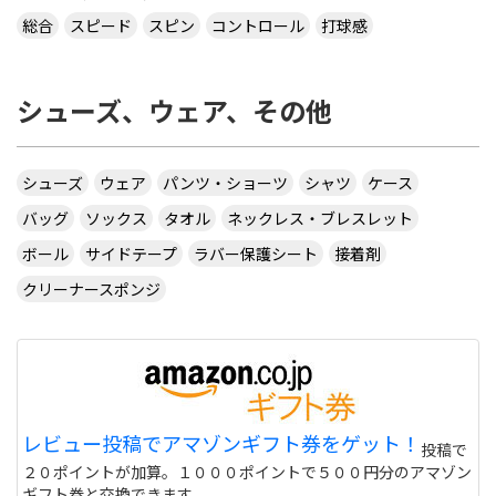
ってやるんですか？ 相手のきたボールに対してなら
総合
スピード
スピン
コントロール
打球感
出来ますが、サーブからはできません 。 もしかし
たら、課金したラケットでしかでき無いのですか？
シューズ、ウェア、その他
カテ違いですが・・ 攻略サイトには スピンは相手
のコートに球があるときに自分のラケット付近をダ
ブルタップ！する と書いてありますのでやっぱり
ダブルタップではないでしょうか・・・
シューズ
ウェア
パンツ・ショーツ
シャツ
ケース
サイトを見る
バッグ
ソックス
タオル
ネックレス・ブレスレット
ボール
サイドテープ
ラバー保護シート
接着剤
クリーナースポンジ
CUSTOM TABLE TENNIS というサイトでラバーを
購入したいのですが
http://www.customtabletennis.co.uk/ですが この
サイトは日本からでも購入できますか？ また個人
情報は英語で入力する必要があるのでしょうか？
偽物うってるとこもあるので 海外のサイトって注意
レビュー投稿でアマゾンギフト券をゲット！
投稿で
しないと危ない 個人輸入とかしてオクで偽物うって
２０ポイントが加算。１０００ポイントで５００円分のアマゾン
る人もいるけど
サイトを見る
ギフト券と交換できます。