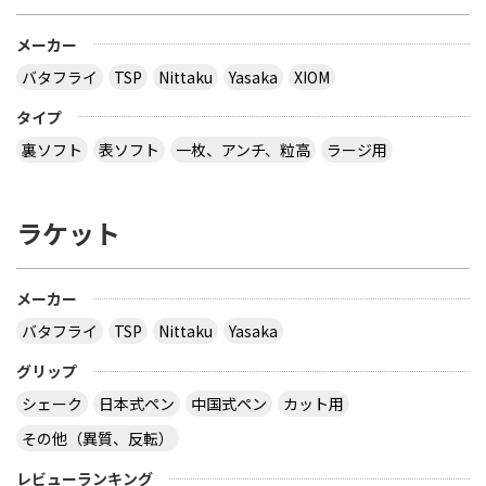
とりあえず安いの代引きにすれば？？？？
サイトを見る
メーカー
バタフライ
TSP
Nittaku
Yasaka
XIOM
３月２８日～島根県で行われた全国中学選抜卓球大
タイプ
会で販売されていた 背面に「loved table
裏ソフト
表ソフト
一枚、アンチ、粒高
ラージ用
tennis~」と書かれたデザインTシャツ どこで購入
できるか、ご存じないですか？
ラケット
多分大会Ｔシャツでしょう。 どこでも売ってないの
では？ その会場でしか買えませんので、 最後の方
はサイズごとに売り切れになるので、 欲しい場合は
午前中に購入した方が良いでしょう。 県大会より上
メーカー
の大会になるとこの様な商品が売られていますの
バタフライ
TSP
Nittaku
Yasaka
で、出られなくても見に行くといいと思います。
サイトを見る
グリップ
シェーク
日本式ペン
中国式ペン
カット用
その他（異質、反転）
virtual table tennisというアプリについてです。
サーブから回転(カーブなど)をかけるのってどうや
レビューランキング