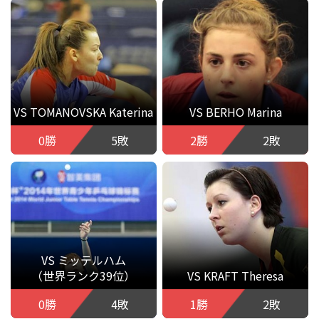
VS TOMANOVSKA Katerina
VS BERHO Marina
0勝
5敗
2勝
2敗
VS ミッテルハム
（世界ランク39位）
VS KRAFT Theresa
0勝
4敗
1勝
2敗