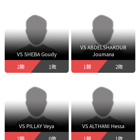
VS ABDELSHAKOUR
VS SHEBA Goudy
Joumana
2勝
1敗
1勝
2敗
VS PILLAY Veya
VS ALTHANI Hessa
2勝
0敗
1勝
1敗