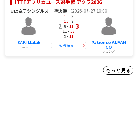
ITTFアフリカユース選手権 アクラ2026
U15女子シングルス
準決勝
（2026-07-27 10:00）
11
- 8
11
- 8
2
3
8 -
11
11 -
13
9 -
11
ZAKI Malak
Patience ANYAN
対戦結果
GO
エジプト
ウガンダ
もっと見る