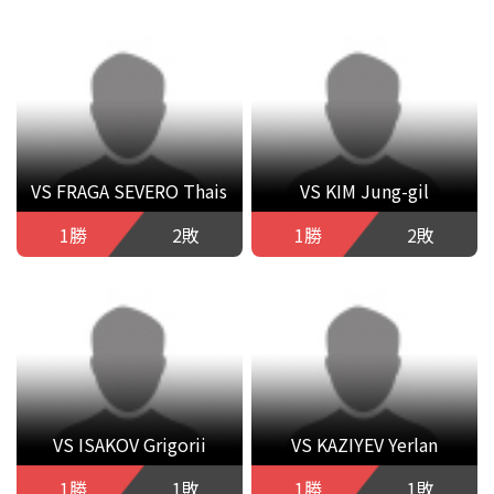
VS FRAGA SEVERO Thais
VS KIM Jung-gil
1勝
2敗
1勝
2敗
VS ISAKOV Grigorii
VS KAZIYEV Yerlan
1勝
1敗
1勝
1敗